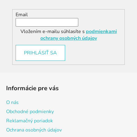
Email
Vložením e-mailu súhlasíte s
podmienkami
ochrany osobných údajov
PRIHLÁSIŤ SA
Z
á
Informácie pre vás
p
ä
O nás
t
Obchodné podmienky
i
Reklamačný poriadok
e
Ochrana osobných údajov