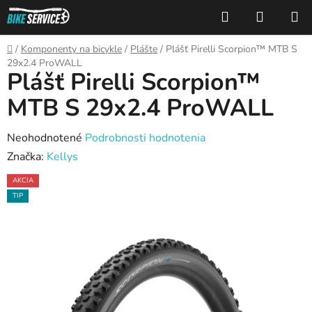
Prejsť
Hľadať
NÁKUP
na
KOŠÍK
obsah
Domov
/
Komponenty na bicykle
/
Plášte
/
Plášť Pirelli Scorpion™ MTB S
29x2.4 ProWALL
Plášť Pirelli Scorpion™
MTB S 29x2.4 ProWALL
Priemerné
Neohodnotené
Podrobnosti hodnotenia
hodnotenie
Značka:
Kellys
produktu
AKCIA
je
TIP
0,0
z
5
hviezdičiek.