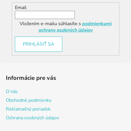
Email
Vložením e-mailu súhlasíte s
podmienkami
ochrany osobných údajov
PRIHLÁSIŤ SA
Z
á
Informácie pre vás
p
ä
O nás
t
Obchodné podmienky
i
Reklamačný poriadok
e
Ochrana osobných údajov