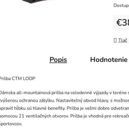
5
Dostup
hviezdič
€3
Jedno
Tlač
Popis
Hodnotenie
Prilba CTM LOOP
Dámska all-mountainová prilba na celodenné výjazdy v teréne 
zvýšenou ochranou zátylku. Nastaviteľný obvod hlavy, s možno
upraviť hĺbku sú hlavné benefity. Prilba je veľmi dobre odvetra
pomocou 21 ventilačných otvorov. Prilba je vhodná pre rekreač
športovcov.