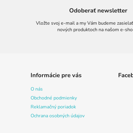
Odoberať newsletter
Vložte svoj e-mail a my Vám budeme zasielať
nových produktoch na našom e-sho
Z
á
Informácie pre vás
Face
p
ä
O nás
t
Obchodné podmienky
i
Reklamačný poriadok
e
Ochrana osobných údajov