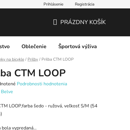
Prihlásenie
Registrácia
PRÁZDNY KOŠÍK
NÁKUPNÝ
KOŠÍK
stvo
Oblečenie
Športová výživa
Značky
ky na bicykle
/
Prilby
/
Prilba CTM LOOP
ilba CTM LOOP
rné
notené
Podrobnosti hodnotenia
enie
:
Belve
tu
CTM LOOP,farba šedo - ružová, veľkosť S/M (54
)
a bola vypredaná…