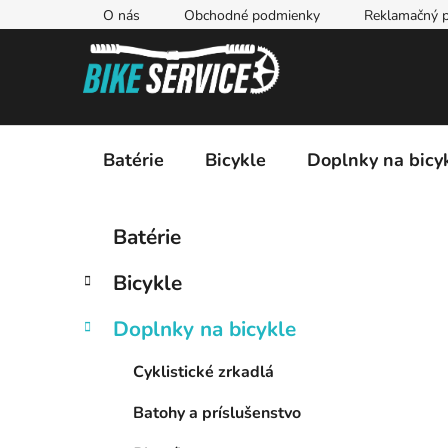
Prejsť
O nás
Obchodné podmienky
Reklamačný p
na
obsah
Batérie
Bicykle
Doplnky na bicy
B
K
Preskočiť
Batérie
a
kategórie
o
t
č
Bicykle
e
n
g
ý
Doplnky na bicykle
ó
p
r
Cyklistické zrkadlá
i
a
e
n
Batohy a príslušenstvo
e