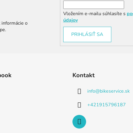
Vložením e-mailu súhlasíte s
po
údajov
 informácie o
pe.
PRIHLÁSIŤ SA
book
Kontakt
info
@
bikeservice.sk
+421915796187