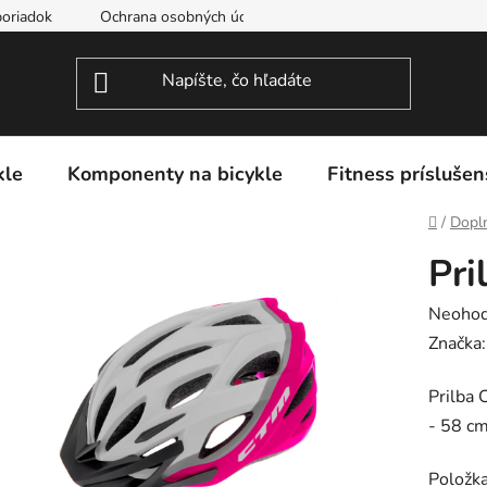
oriadok
Ochrana osobných údajov
kle
Komponenty na bicykle
Fitness príslušen
Domov
/
Dopln
Pr
Prieme
Neohod
hodnot
Značka
produk
Prilba 
je
- 58 cm
0,0
z
Položk