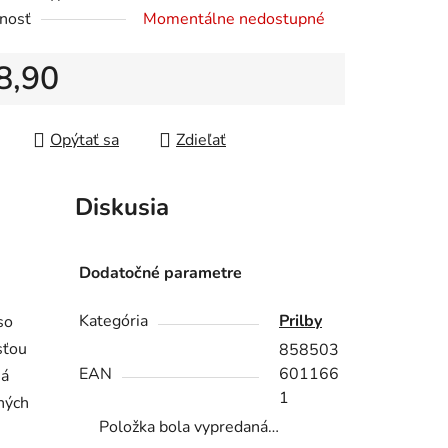
nosť
Momentálne nedostupné
iek.
8,90
tková cena:
Opýtať sa
Zdieľať
Diskusia
Dodatočné parametre
Kategória
Prilby
so
sťou
858503
EAN
601166
ná
1
ných
Položka bola vypredaná…