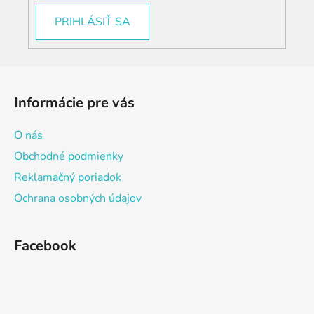
i
s
PRIHLÁSIŤ SA
u
Z
á
Informácie pre vás
p
ä
O nás
t
Obchodné podmienky
i
Reklamačný poriadok
e
Ochrana osobných údajov
Facebook