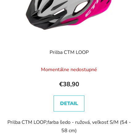
o
d
d
u
u
k
k
t
t
o
o
v
v
Prilba CTM LOOP
Momentálne nedostupné
€38,90
DETAIL
Prilba CTM LOOP,farba šedo - ružová, veľkosť S/M (54 -
58 cm)