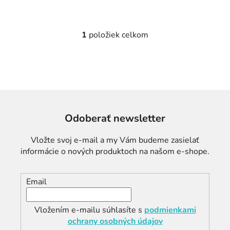
1
položiek celkom
O
v
l
á
d
a
c
Odoberať newsletter
i
e
Vložte svoj e-mail a my Vám budeme zasielať
p
informácie o nových produktoch na našom e-shope.
r
v
k
Email
y
v
ý
Vložením e-mailu súhlasíte s
podmienkami
p
ochrany osobných údajov