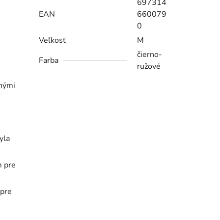
697314
EAN
660079
0
Veľkosť
M
čierno-
Farba
ružové
enými
yla
 pre
pre