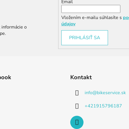
Email
Vložením e-mailu súhlasíte s
po
údajov
 informácie o
pe.
PRIHLÁSIŤ SA
book
Kontakt
info
@
bikeservice.sk
+421915796187