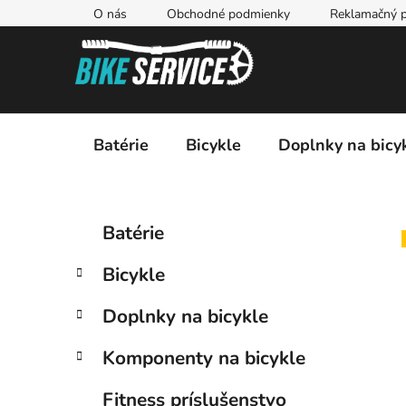
Prejsť
O nás
Obchodné podmienky
Reklamačný p
na
obsah
Batérie
Bicykle
Doplnky na bicy
B
K
Preskočiť
Batérie
a
kategórie
o
t
č
Bicykle
e
n
g
ý
Doplnky na bicykle
ó
p
r
Komponenty na bicykle
i
a
e
n
Fitness príslušenstvo