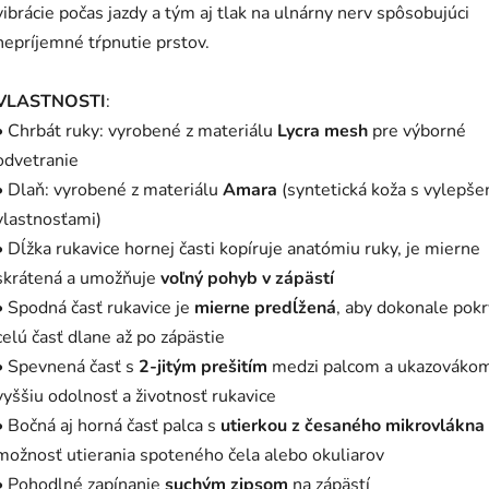
vibrácie počas jazdy a tým aj tlak na ulnárny nerv spôsobujúci
nepríjemné tŕpnutie prstov.
VLASTNOSTI
:
• Chrbát ruky: vyrobené z materiálu
Lycra mesh
pre výborné
odvetranie
• Dlaň: vyrobené z materiálu
Amara
(syntetická koža s vylepš
vlastnosťami)
• Dĺžka rukavice hornej časti kopíruje anatómiu ruky, je mierne
skrátená a umožňuje
voľný pohyb v zápästí
• Spodná časť rukavice je
mierne predĺžená
, aby dokonale pokr
celú časť dlane až po zápästie
• Spevnená časť s
2-jitým prešitím
medzi palcom a ukazovákom
vyššiu odolnosť a životnosť rukavice
• Bočná aj horná časť palca s
utierkou z česaného mikrovlákna
možnosť utierania spoteného čela alebo okuliarov
• Pohodlné zapínanie
suchým zipsom
na zápästí