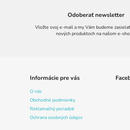
Odoberať newsletter
Vložte svoj e-mail a my Vám budeme zasielať
nových produktoch na našom e-sho
Z
á
Informácie pre vás
Face
p
ä
O nás
t
Obchodné podmienky
i
Reklamačný poriadok
e
Ochrana osobných údajov