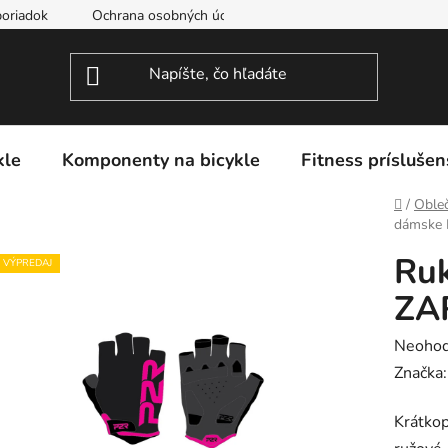
oriadok
Ochrana osobných údajov
kle
Komponenty na bicykle
Fitness príslušen
Domov
/
Obleč
dámske
Ru
VÝPREDAJ
ZA
Prieme
Neohod
hodnot
Značka
produk
Krátkop
je