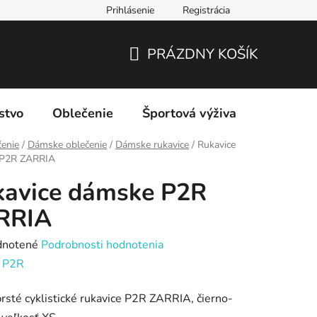
Prihlásenie
Registrácia
PRÁZDNY KOŠÍK
NÁKUPNÝ
KOŠÍK
stvo
Oblečenie
Športová výživa
Značky
enie
/
Dámske oblečenie
/
Dámske rukavice
/
Rukavice
 P2R ZARRIA
kavice dámske P2R
RRIA
rné
notené
Podrobnosti hodnotenia
enie
:
P2R
tu
rsté cyklistické rukavice P2R ZARRIA, čierno-