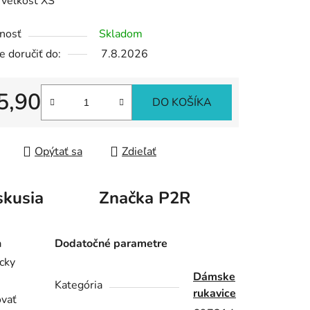
 veľkosť XS
nosť
Skladom
 doručiť do:
7.8.2026
iek.
5,90
DO KOŠÍKA
tková cena:
Opýtať sa
Zdieľať
skusia
Značka
P2R
a
Dodatočné parametre
cky
Dámske
Kategória
rukavice
ovať