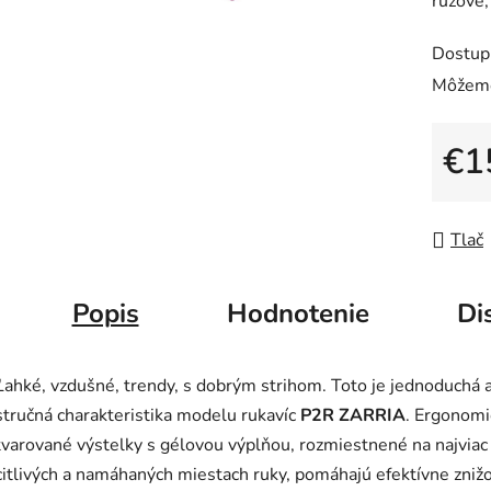
ružové,
0,0
z
Dostup
5
Môžeme
hviezdič
€1
Jedno
Tlač
Popis
Hodnotenie
Di
Ľahké, vzdušné, trendy, s dobrým strihom. Toto je jednoduchá 
stručná charakteristika modelu rukavíc
P2R ZARRIA
. Ergonomi
tvarované výstelky s gélovou výplňou, rozmiestnené na najviac
citlivých a namáhaných miestach ruky, pomáhajú efektívne zniž