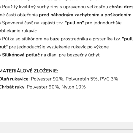
• Použitý kvalitný suchý zips s upravenou veľkosťou
chráni dre
iné časti oblečenia
pred náhodným zachytením a poškodením
• Spevnená časť na zápästí tzv.
"pull on"
pre jednoduchšie
obliekanie rukavíc
• Pútka so silikónom na báze prostredníka a prsteníka tzv.
"pull
out"
pre jednoduchšie vyzliekanie rukavíc po výkone
•
Silikónová potlač
na dlani pre bezpečný úchyt
MATERIÁLOVÉ ZLOŽENIE
:
Dlaň rukavice
: Polyester 92%, Polyuretán 5%, PVC 3%
Chrbát ruky
: Polyester 90%, Nylon 10%