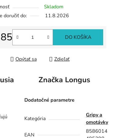
nosť
Skladom
 doručiť do:
11.8.2026
iek.
,85
DO KOŠÍKA
tková cena:
Opýtať sa
Zdieľať
usia
Značka
Longus
Dodatočné parametre
Gripy a
čujú
Kategória
omotávky
8586014
EAN