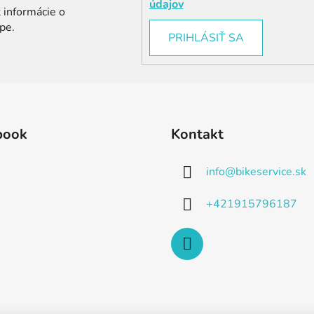
údajov
 informácie o
pe.
PRIHLÁSIŤ SA
book
Kontakt
info
@
bikeservice.sk
+421915796187