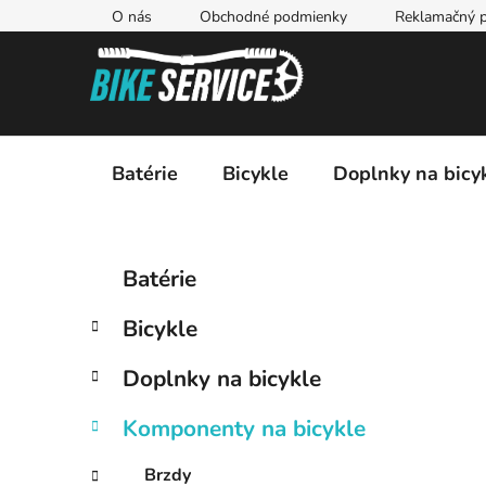
Prejsť
O nás
Obchodné podmienky
Reklamačný p
na
obsah
Batérie
Bicykle
Doplnky na bicy
B
K
Preskočiť
Batérie
a
kategórie
o
t
č
Bicykle
e
n
g
ý
Doplnky na bicykle
ó
p
r
Komponenty na bicykle
i
a
e
n
Brzdy