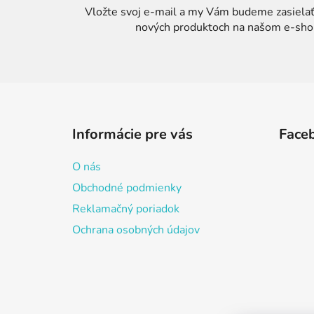
Vložte svoj e-mail a my Vám budeme zasielať
nových produktoch na našom e-sho
Z
á
Informácie pre vás
Face
p
ä
O nás
t
Obchodné podmienky
i
Reklamačný poriadok
e
Ochrana osobných údajov