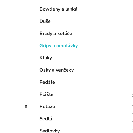
e
l
Bowdeny a lanká
Duše
Brzdy a kotúče
Gripy a omotávky
Kľuky
Osky a venčeky
Pedále
Plášte
Reťaze
Sedlá
Sedlovky