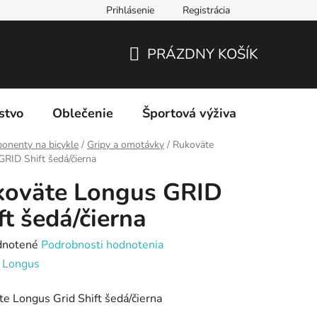
Prihlásenie
Registrácia
PRÁZDNY KOŠÍK
NÁKUPNÝ
KOŠÍK
stvo
Oblečenie
Športová výživa
Značky
onenty na bicykle
/
Gripy a omotávky
/
Rukoväte
RID Shift šedá/čierna
koväte Longus GRID
ft šedá/čierna
rné
notené
Podrobnosti hodnotenia
enie
:
Longus
tu
e Longus Grid Shift šedá/čierna