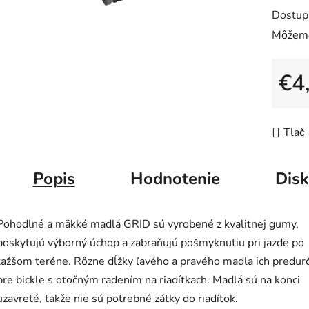
0,0
Dostup
z
Môžeme
5
hviezdič
€4
Jedno
Tlač
Popis
Hodnotenie
Disk
Pohodlné a mäkké madlá GRID sú vyrobené z kvalitnej gumy,
poskytujú výborný úchop a zabraňujú pošmyknutiu pri jazde po
ťažšom teréne. Rôzne dĺžky ľavého a pravého madla ich predur
pre bickle s otočným radením na riadítkach. Madlá sú na konci
uzavreté, takže nie sú potrebné zátky do riadítok.