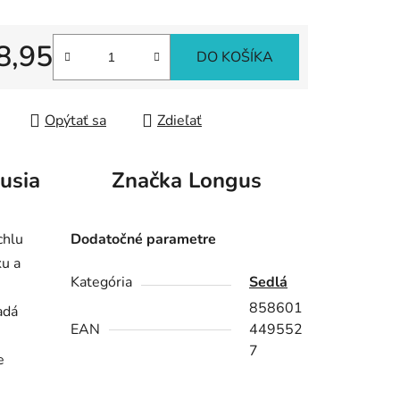
iek.
8,95
DO KOŠÍKA
tková cena:
Opýtať sa
Zdieľať
usia
Značka
Longus
chlu
Dodatočné parametre
ku a
Kategória
Sedlá
858601
adá
EAN
449552
7
e