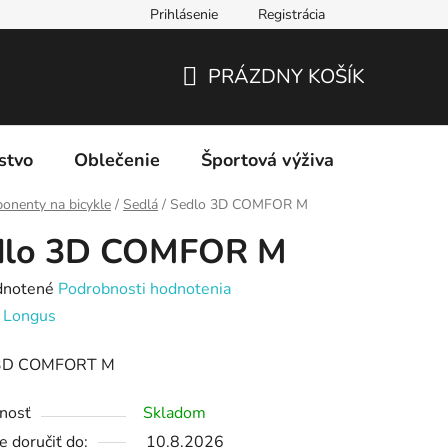
Prihlásenie
Registrácia
PRÁZDNY KOŠÍK
NÁKUPNÝ
KOŠÍK
stvo
Oblečenie
Športová výživa
Značky
onenty na bicykle
/
Sedlá
/
Sedlo 3D COMFOR M
dlo 3D COMFOR M
rné
notené
Podrobnosti hodnotenia
enie
:
Longus
tu
 3D COMFORT M
nosť
Skladom
 doručiť do:
10.8.2026