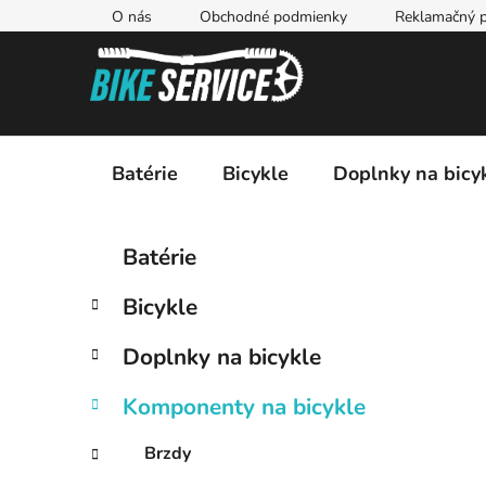
Prejsť
O nás
Obchodné podmienky
Reklamačný p
na
obsah
Batérie
Bicykle
Doplnky na bicy
B
K
Preskočiť
Batérie
a
kategórie
o
t
č
Bicykle
e
n
g
ý
Doplnky na bicykle
ó
p
r
Komponenty na bicykle
i
a
e
n
Brzdy
e