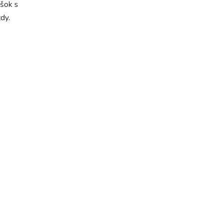
ršok s
dy.