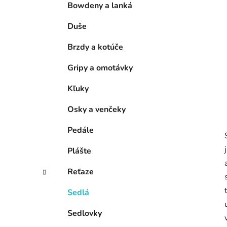
l
Bowdeny a lanká
Duše
Brzdy a kotúče
Gripy a omotávky
Kľuky
Osky a venčeky
Pedále
Plášte
Reťaze
Sedlá
Sedlovky