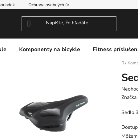
oriadok
Ochrana osobných údajov
kle
Komponenty na bicykle
Fitness príslušen
Domov
/
Komp
Se
Prieme
Neohod
hodnot
Značka
produk
Sedlo
je
0,0
Dostup
z
Môžeme