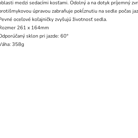
oblasti medzi sedacími kosťami. Odolný a na dotyk príjemný zv
protišmykovou úpravou zabraňuje pokĺznutiu na sedle počas jaz
Pevné oceľové koľajničky zvyšujú životnosť sedla.
Rozmer 261 x 164mm
Odporúčaný sklon pri jazde: 60°
Váha: 358g