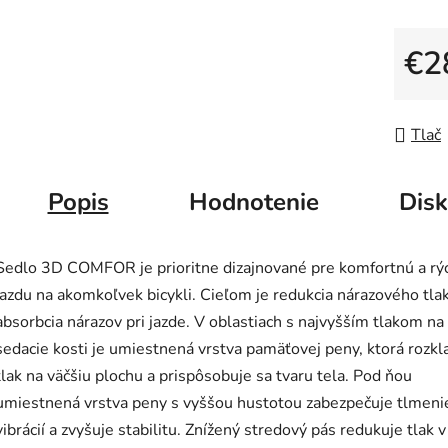
5
hviezdič
€2
Jedno
Tlač
Popis
Hodnotenie
Disk
Sedlo 3D COMFOR je prioritne dizajnované pre komfortnú a rý
jazdu na akomkoľvek bicykli. Cieľom je redukcia nárazového tla
absorbcia nárazov pri jazde. V oblastiach s najvyšším tlakom na
sedacie kosti je umiestnená vrstva pamäťovej peny, ktorá rozkl
tlak na väčšiu plochu a prispôsobuje sa tvaru tela. Pod ňou
umiestnená vrstva peny s vyššou hustotou zabezpečuje tlmeni
vibrácií a zvyšuje stabilitu. Znížený stredový pás redukuje tlak v