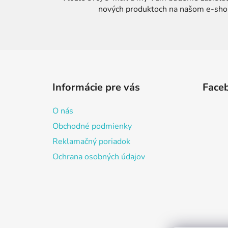
nových produktoch na našom e-sho
Z
á
Informácie pre vás
Face
p
ä
O nás
t
Obchodné podmienky
i
Reklamačný poriadok
e
Ochrana osobných údajov