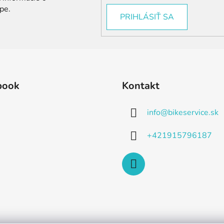
pe.
PRIHLÁSIŤ SA
book
Kontakt
info
@
bikeservice.sk
+421915796187