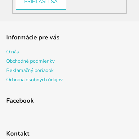
PRIHLÁSIŤ SA
Z
á
Informácie pre vás
p
ä
O nás
t
Obchodné podmienky
i
Reklamačný poriadok
e
Ochrana osobných údajov
Facebook
Kontakt