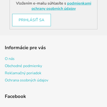
Vložením e-mailu súhlasíte s
podmienkami
ochrany osobných údajov
PRIHLÁSIŤ SA
Z
á
Informácie pre vás
p
ä
O nás
t
Obchodné podmienky
i
Reklamačný poriadok
e
Ochrana osobných údajov
Facebook