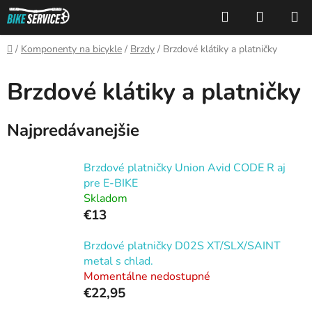
Prejsť
Hľadať
NÁKUP
na
KOŠÍK
obsah
Domov
/
Komponenty na bicykle
/
Brzdy
/
Brzdové klátiky a platničky
Brzdové klátiky a platničky
Najpredávanejšie
Brzdové platničky Union Avid CODE R aj
pre E-BIKE
Skladom
€13
Brzdové platničky D02S XT/SLX/SAINT
metal s chlad.
Momentálne nedostupné
€22,95