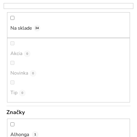
r
o
d
u
Na sklade
34
k
t
o
Akcia
0
v
Novinka
0
Tip
0
Značky
Alhonga
1