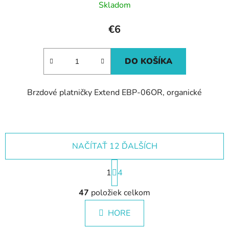
Skladom
€6
DO KOŠÍKA
Brzdové platničky Extend EBP-06OR, organické
NAČÍTAŤ 12 ĎALŠÍCH
S
1
t
4
r
O
á
47
položiek celkom
v
n
l
k
HORE
á
o