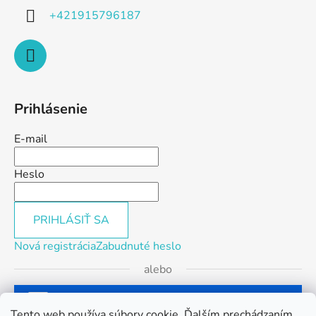
+421915796187
Prihlásenie
E-mail
Heslo
PRIHLÁSIŤ SA
Nová registrácia
Zabudnuté heslo
alebo
Prihlásiť sa cez Facebook
Tento web používa súbory cookie. Ďalším prechádzaním