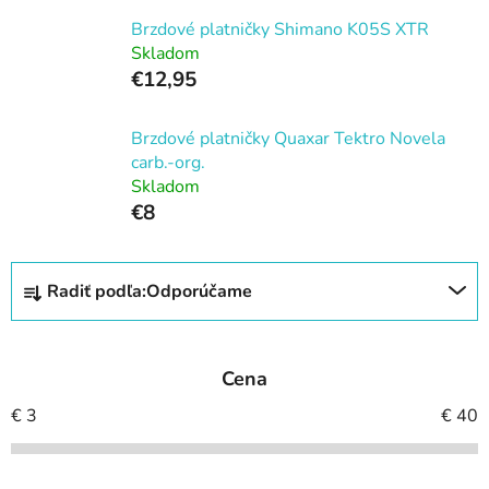
Brzdové platničky Shimano K05S XTR
Skladom
€12,95
Brzdové platničky Quaxar Tektro Novela
carb.-org.
Skladom
€8
R
Radiť podľa:
Odporúčame
a
d
e
Cena
n
i
€
3
€
40
e
p