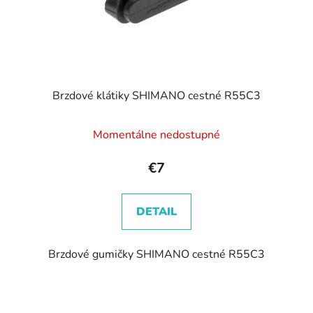
d
u
k
t
o
v
Brzdové klátiky SHIMANO cestné R55C3
Momentálne nedostupné
€7
DETAIL
Brzdové gumičky SHIMANO cestné R55C3