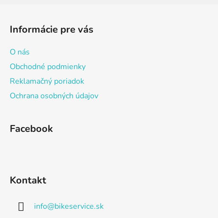
Z
á
Informácie pre vás
p
ä
O nás
t
Obchodné podmienky
i
Reklamačný poriadok
e
Ochrana osobných údajov
Facebook
Kontakt
info
@
bikeservice.sk