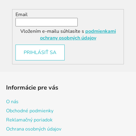
Email
Vložením e-mailu súhlasíte s
podmienkami
ochrany osobných údajov
PRIHLÁSIŤ SA
Z
á
Informácie pre vás
p
ä
O nás
t
Obchodné podmienky
i
Reklamačný poriadok
e
Ochrana osobných údajov