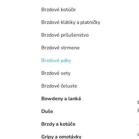
e
l
Brzdové kotúče
Brzdové klátiky a platničky
Brzdové prílušenstvo
Brzdové strmene
Brzdové páky
Brzdové sety
Brzdové čeluste
Bowdeny a lanká
Duše
Brzdy a kotúče
Gripy a omotávky