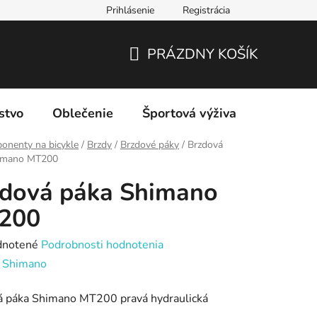
Prihlásenie
Registrácia
PRÁZDNY KOŠÍK
NÁKUPNÝ
KOŠÍK
stvo
Oblečenie
Športová výživa
Značky
onenty na bicykle
/
Brzdy
/
Brzdové páky
/
Brzdová
imano MT200
zdová páka Shimano
200
rné
notené
Podrobnosti hodnotenia
enie
:
Shimano
tu
á páka Shimano MT200 pravá hydraulická