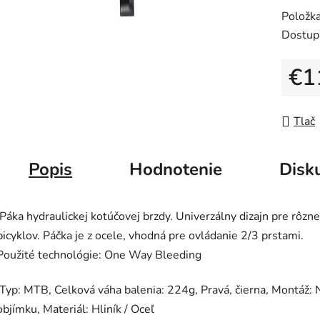
0,0
Položk
z
Dostup
5
hviezdič
€1
Jedno
Tlač
Popis
Hodnotenie
Disk
Páka hydraulickej kotúčovej brzdy. Univerzálny dizajn pre rôzne
bicyklov. Páčka je z ocele, vhodná pre ovládanie 2/3 prstami.
Použité technológie: One Way Bleeding
Typ: MTB, Celková váha balenia: 224g, Pravá, čierna, Montáž: 
objímku, Materiál: Hliník / Oceľ