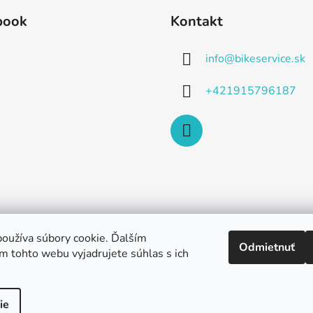
book
Kontakt
info
@
bikeservice.sk
+421915796187
oužíva súbory cookie. Ďalším
Odmietnuť
m tohto webu vyjadrujete súhlas s ich
ie