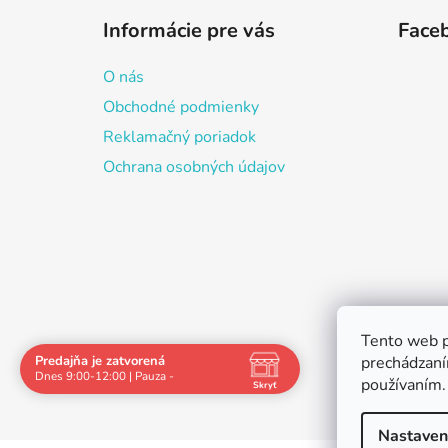
á
Informácie pre vás
Face
p
ä
O nás
t
Obchodné podmienky
i
Reklamačný poriadok
e
Ochrana osobných údajov
Tento web p
Predajňa je zatvorená
prechádzaní
Dnes 9:00-12:00 | Pauza -
používaním.
Skryť
Navštívte nás osobne
Nastaven
Čas
Pauza