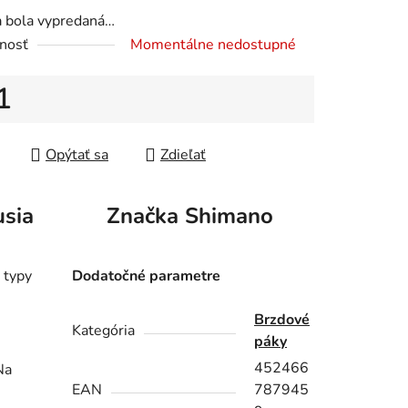
a bola vypredaná…
nosť
Momentálne nedostupné
iek.
1
tková cena:
Opýtať sa
Zdieľať
usia
Značka
Shimano
 typy
Dodatočné parametre
Brzdové
Kategória
páky
452466
Na
EAN
787945