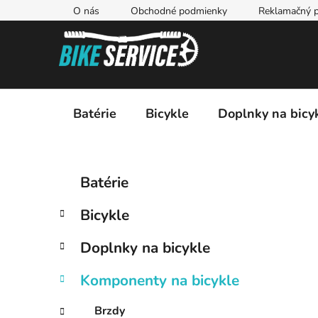
Prejsť
O nás
Obchodné podmienky
Reklamačný p
na
obsah
Batérie
Bicykle
Doplnky na bicy
B
K
Preskočiť
Batérie
a
kategórie
o
t
č
Bicykle
e
n
g
ý
Doplnky na bicykle
ó
p
r
Komponenty na bicykle
i
a
e
n
Brzdy