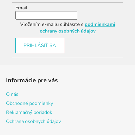
Email
Vložením e-mailu súhlasíte s
podmienkami
ochrany osobných údajov
PRIHLÁSIŤ SA
Z
á
Informácie pre vás
p
ä
O nás
t
Obchodné podmienky
i
Reklamačný poriadok
e
Ochrana osobných údajov