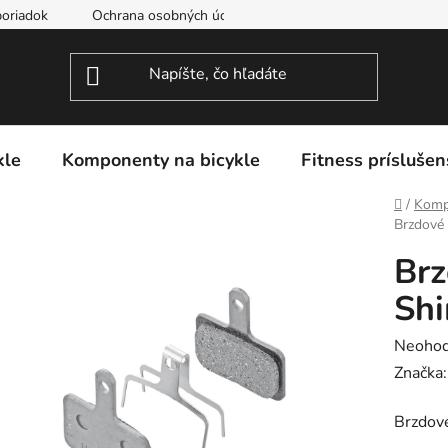
oriadok
Ochrana osobných údajov
kle
Komponenty na bicykle
Fitness príslušen
Domov
/
Komp
Brzdové
Brz
Sh
Prieme
Neohod
hodnot
Značka
produk
Brzdov
je