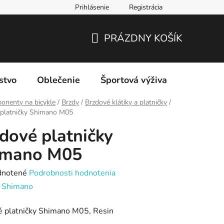
Prihlásenie
Registrácia
PRÁZDNY KOŠÍK
NÁKUPNÝ
KOŠÍK
stvo
Oblečenie
Športová výživa
Značky
onenty na bicykle
/
Brzdy
/
Brzdové klátiky a platničky
/
 platničky Shimano M05
dové platničky
imano M05
rné
notené
Podrobnosti hodnotenia
enie
:
Shimano
tu
é platničky Shimano M05, Resin