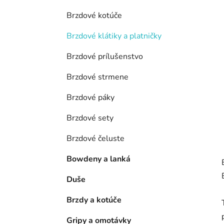
e
l
Brzdové kotúče
Brzdové klátiky a platničky
Brzdové prílušenstvo
Brzdové strmene
Brzdové páky
Brzdové sety
Brzdové čeluste
Bowdeny a lanká
Duše
Brzdy a kotúče
Gripy a omotávky