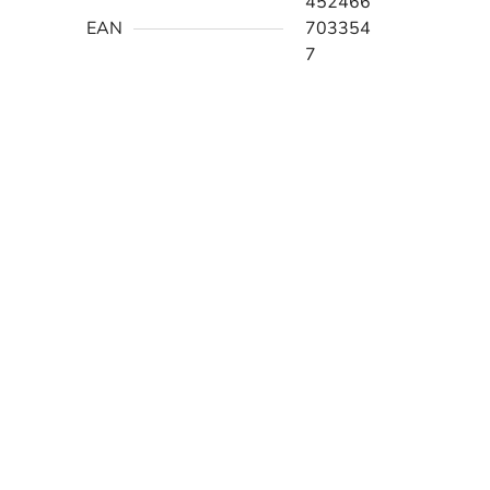
452466
EAN
703354
7