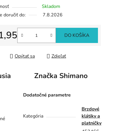
nosť
Skladom
 doručiť do:
7.8.2026
iek.
1,95
DO KOŠÍKA
tková cena:
Opýtať sa
Zdieľať
usia
Značka
Shimano
Dodatočné parametre
Brzdové
Kategória
klátiky a
ené
platničky