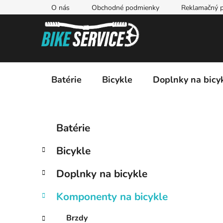
Prejsť
O nás
Obchodné podmienky
Reklamačný p
na
obsah
Batérie
Bicykle
Doplnky na bicy
B
K
Preskočiť
Batérie
a
kategórie
o
t
č
Bicykle
e
n
g
ý
Doplnky na bicykle
ó
p
r
Komponenty na bicykle
i
a
e
n
Brzdy