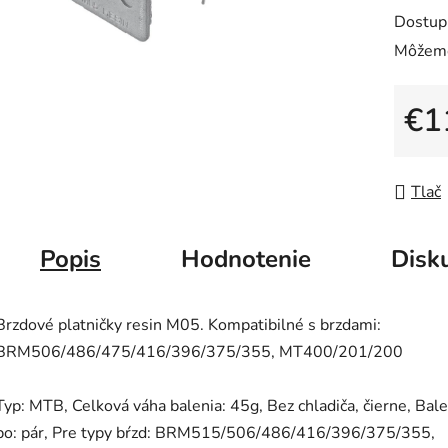
0,0
Dostup
z
Môžeme
5
hviezdič
€1
Jedno
Tlač
Popis
Hodnotenie
Disk
Brzdové platničky resin M05. Kompatibilné s brzdami:
BRM506/486/475/416/396/375/355, MT400/201/200
Typ: MTB, Celková váha balenia: 45g, Bez chladiča, čierne, Bal
po: pár, Pre typy bŕzd: BRM515/506/486/416/396/375/355,