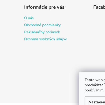
á
Informácie pre vás
Face
p
ä
O nás
t
Obchodné podmienky
i
Reklamačný poriadok
e
Ochrana osobných údajov
Tento web p
prechádzaní
používaním.
Nastaven