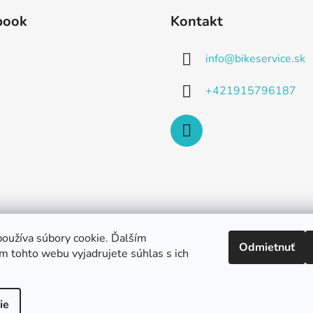
book
Kontakt
info
@
bikeservice.sk
+421915796187
oužíva súbory cookie. Ďalším
Odmietnuť
m tohto webu vyjadrujete súhlas s ich
ie