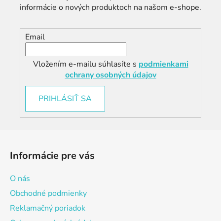
informácie o nových produktoch na našom e-shope.
Email
Vložením e-mailu súhlasíte s
podmienkami
ochrany osobných údajov
PRIHLÁSIŤ SA
Z
á
Informácie pre vás
p
ä
O nás
t
Obchodné podmienky
i
Reklamačný poriadok
e