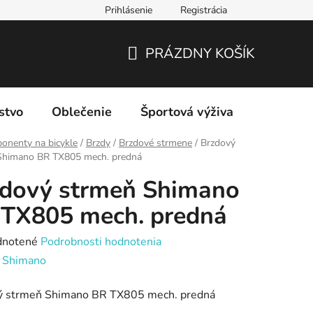
Prihlásenie
Registrácia
PRÁZDNY KOŠÍK
NÁKUPNÝ
KOŠÍK
stvo
Oblečenie
Športová výživa
Značky
onenty na bicykle
/
Brzdy
/
Brzdové strmene
/
Brzdový
Shimano BR TX805 mech. predná
zdový strmeň Shimano
 TX805 mech. predná
rné
notené
Podrobnosti hodnotenia
enie
:
Shimano
tu
ý strmeň Shimano BR TX805 mech. predná