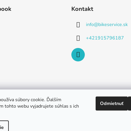
book
Kontakt
info
@
bikeservice.sk
+421915796187
oužíva súbory cookie. Ďalším
Odmietnuť
m tohto webu vyjadrujete súhlas s ich
ie