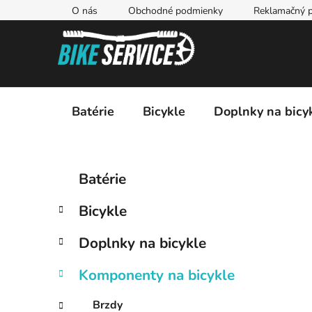
Prejsť
O nás
Obchodné podmienky
Reklamačný p
na
obsah
Batérie
Bicykle
Doplnky na bicy
B
K
Preskočiť
Batérie
a
kategórie
o
t
č
Bicykle
e
n
g
ý
Doplnky na bicykle
ó
p
r
Komponenty na bicykle
i
a
e
n
Brzdy