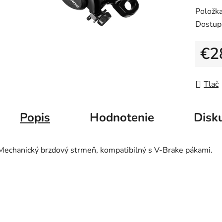
0,0
Položk
z
Dostup
5
hviezdič
€2
Jedno
Tlač
Popis
Hodnotenie
Disk
Mechanický brzdový strmeň, kompatibilný s V-Brake pákami.