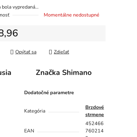
a bola vypredaná…
nosť
Momentálne nedostupné
iek.
8,96
tková cena:
Opýtať sa
Zdieľať
usia
Značka
Shimano
Dodatočné parametre
Brzdové
Kategória
strmene
452466
EAN
760214