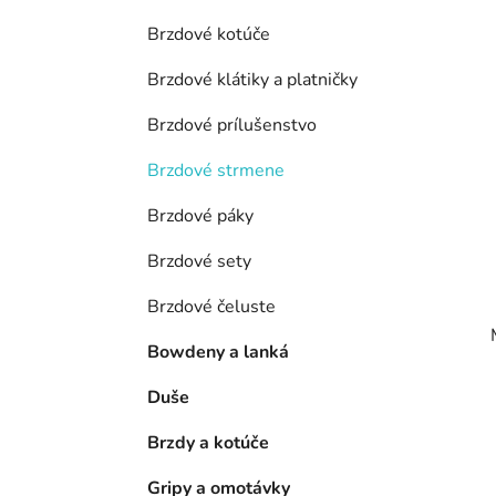
e
l
Brzdové kotúče
Brzdové klátiky a platničky
Brzdové prílušenstvo
Brzdové strmene
Brzdové páky
Brzdové sety
Brzdové čeluste
Bowdeny a lanká
Duše
Brzdy a kotúče
Gripy a omotávky