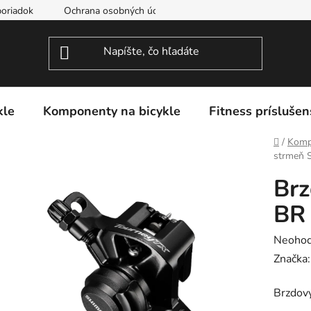
oriadok
Ochrana osobných údajov
kle
Komponenty na bicykle
Fitness príslušen
Domov
/
Komp
strmeň 
Br
BR
Prieme
Neohod
hodnot
Značka
produk
Brzdov
je