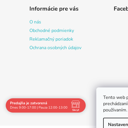
á
Informácie pre vás
Face
p
ä
O nás
t
Obchodné podmienky
i
Reklamačný poriadok
e
Ochrana osobných údajov
Tento web p
Predajňa je zatvorená
prechádzaní
Dnes 9:00-17:00 | Pauza 12:00-13:00
používaním.
Skryť
Navštívte nás osobne
Nastaven
Čas
Pauza