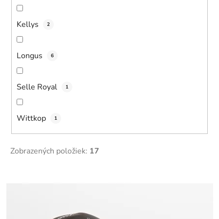
Kellys
2
Longus
6
Selle Royal
1
Wittkop
1
Zobrazených položiek:
17
V
ý
p
i