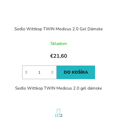
Sedlo Wittkop TWIN Medicus 2.0 Gel Dámske
Skladom
€21,60
DO KOŠÍKA
Sedlo Wittkop TWIN Medicus 2.0 gél dámske
S
1
t
2