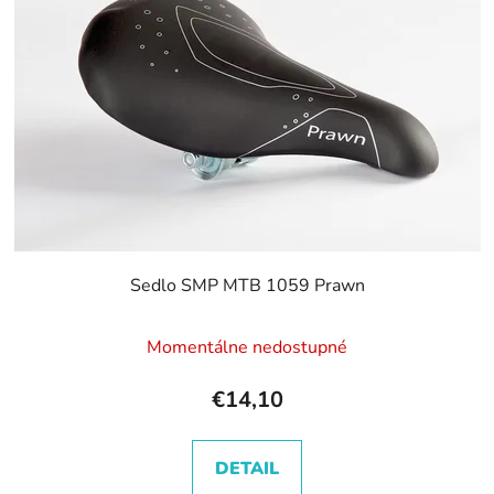
s
p
r
o
d
u
k
t
o
v
Sedlo SMP MTB 1059 Prawn
Momentálne nedostupné
€14,10
DETAIL