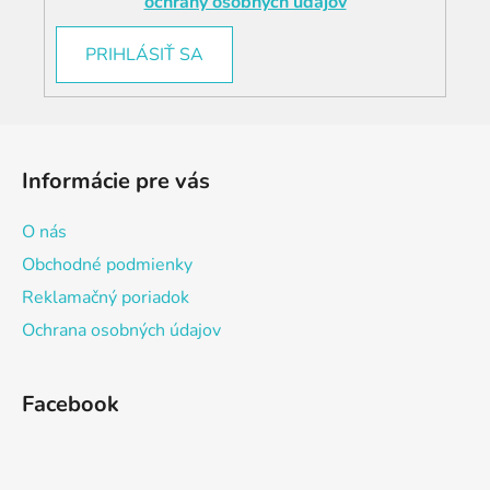
ochrany osobných údajov
u
PRIHLÁSIŤ SA
Z
á
Informácie pre vás
p
ä
O nás
t
Obchodné podmienky
i
Reklamačný poriadok
e
Ochrana osobných údajov
Facebook