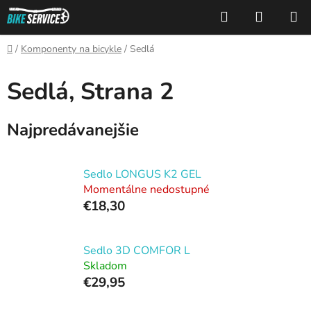
Prejsť
Hľadať
NÁKUP
na
KOŠÍK
obsah
Domov
/
Komponenty na bicykle
/
Sedlá
Sedlá
, Strana 2
Najpredávanejšie
Sedlo LONGUS K2 GEL
Momentálne nedostupné
€18,30
Sedlo 3D COMFOR L
Skladom
€29,95