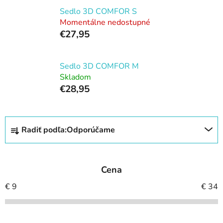
Sedlo 3D COMFOR S
Momentálne nedostupné
€27,95
Sedlo 3D COMFOR M
Skladom
€28,95
R
Radiť podľa:
Odporúčame
a
d
e
Cena
n
i
€
9
€
34
e
p