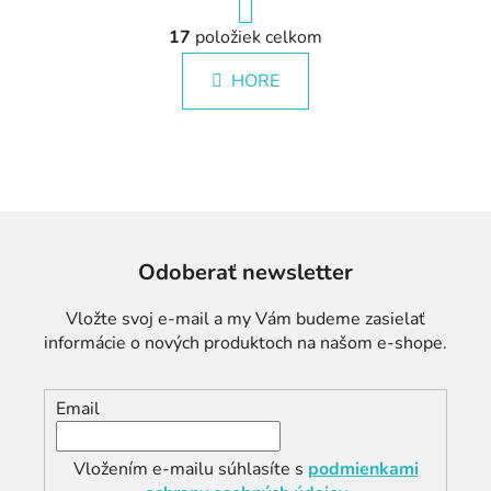
r
á
17
položiek celkom
O
n
v
k
HORE
l
o
á
v
a
d
n
a
i
c
e
i
e
p
Odoberať newsletter
r
v
Vložte svoj e-mail a my Vám budeme zasielať
k
informácie o nových produktoch na našom e-shope.
y
v
ý
Email
p
i
Vložením e-mailu súhlasíte s
podmienkami
s